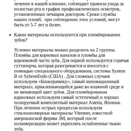
лечение в нашей клинике, соблюдает правила ухода за
полостью рта и график профилактических осмотров,
установленных лечащим доктором. Сроки службы
наших пломб, при соблюдении этих условий, могут
быть от 5-7 лет и более.
Какие материалы используются при пломбировании
зубов?
Условно материалы можно разделить на 2 группы.
Пломбы для корневых каналов и пломбы для
коронковой части зуба. Для первой используется горячая
гуттаперча, которая разогревается и вносится с
помощью специального оборудования, системы System
B от SybronEndo (США) . Для сложных случаев
используем «Биокерамику», самый инновационный
материал, приклеивающийся даже во влажной среде и
не меняющий цвет зубов. Для пломбирования
кариозных используем самый эстетичный и хорошо
полируемый композитный материал Asteria, Япония.
При лечении острых процессов используем
стеклоиномерные материалы Vitremer, известной
американской фирмы 3M, который после
полимеризации может укреплять ослабленные ткани
зуба.