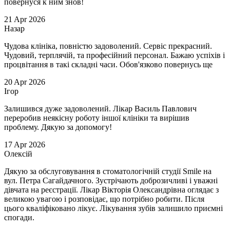
повернуся к ним знов!
21
Apr
2026
Назар
Чудова клініка, повністю задоволений. Сервіс прекрасний.
Чудовий, терплячій, та професійний персонал. Бажаю успіхів і
процвітання в такі складні часи. Обов'язково повернусь ще
20
Apr
2026
Ігор
Залишився дуже задоволений. Лікар Василь Павлович
переробив неякісну роботу іншої клініки та вирішив
проблему. Дякую за допомогу!
17
Apr
2026
Олексій
Дякую за обслуговування в стоматологічній студії Smile на
вул. Петра Сагайдачного. Зустрічають доброзичливі і уважні
дівчата на реєстрації. Лікар Вікторія Олександрівна оглядає з
великою увагою і розповідає, що потрібно робити. Після
цього кваліфіковано лікує. Лікування зубів залишило приємні
спогади.