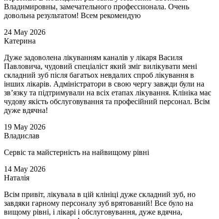
Владимировны, замечательного профессионала. Очень
довольна результатом! Всем рекомендую
24
May
2026
Катерина
Дуже задоволена лікуванням каналів у лікаря Василя
Павловича, чудовий спеціаліст який зміг вилікувати мені
складний зуб після багатьох невдалих спроб лікування в
інших лікарів. Адміністратори в свою чергу завжди були на
зв’язку та підтримували на всіх етапах лікування. Клініка має
чудову якість обслуговування та професійний персонал. Всім
дуже вдячна!
19
May
2026
Владислав
Сервіс та майстерність на найвищому рівні
14
May
2026
Наталія
Всім привіт, лікувала в цій клініці дуже складний зуб, но
завдяки гарному персоналу зуб врятований! Все було на
вищому рівні, і лікарі і обслуговування, дуже вдячна,