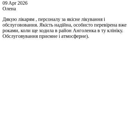
09
Apr
2026
Олена
Дякую лікарям , персоналу за якісне лікування і
обслугововання. Якість надійна, особисто перевірена вже
роками, коли ще ходила в район Анголенка в ту клініку.
Обслуговування приємне і атмосферне).