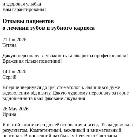
и здоровая улыбка
Вам гарантированы!
Отзывы пациентов
о лечении зубов и зубного кариеса
21
Jun
2026
Тетяна
Дякую персоналу за уважність та лікарю за професіоналізм!
Враження тільки позитивні!
14
Jun
2026
Сергій
Вперше звернувся до цієї стоматології. Залишився дуже
задоволеним від візиту. Дякую чудовому персоналу за гарне
відношення та кваліфіковане лікування
26
May
2026
Ирина
Я в этой клинике со дня её основания и всегда была довольна
результатом. Компетентный, вежливый и внимательный
персонал. В последний раз была у Левченко Светланы