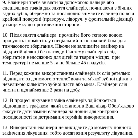
9. Елайнери треба знімати за допомогою пальців або
спеціальних гачків для зняття елайнерів, починаючи з бічних
задніх зубів, обережно та послідовно знімайте елайнер по всій
крайовій поверхні (праворуч, ліворуч, у фронтальній ділянці)
у напрямку до протилежної сторони.
10. Після зняття елайнера, промийте його теплою водою,
просушіть і помістіть у спеціальний пластиковий бокс для
тимчасового зберігання. Ніколи не залишайте елайнер на
відкритій ділянці без нагляду. Систему елайнерів слід
зберігати в недосяжних для дітей та тварин місцях, при
температурі не менше 5 та не більше 45 градусів.
11. Перед кожним використанням елайнерів їх слід ретельно
відчищати за допомогою теплої води та м’якої зубної щітки з
невеликою кількістю зубної пасти або мила. Елайнери слід
чистити щонайменше 2 рази на добу.
12. В процесі лікування зміна елайнерів здійснюється
відповідно з графіком, який встановив Ваш лікар Обов’язково
фіксуйте дати заміни елайнера на новий для контролю
послідовності та дотримання термінів використання.
13. Використані елайнери не викидайте до моменту повного
закінчення лікування, тобто досягнення результату лікування.