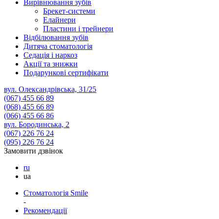
Вирівнювання зубів
Брекет-системи
Елайнери
Пластини і трейнери
Відбілювання зубів
Дитяча стоматологія
Седація і наркоз
Акції та знижки
Подарункові сертифікати
вул. Олександрівська, 31/25
(067)
455 66 89
(068)
455 66 89
(066)
455 66 86
вул. Бородинська, 2
(067)
226 76 24
(095)
226 76 24
Замовити дзвінок
ru
ua
Стоматологія Smile
-
Рекомендації