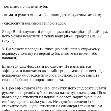
- ретельно почистити зуби;
- вимити руки з милом або іншим дезінфікуючим засобом;
- сполоснути елайнери теплою водою.
Якщо Ви зіткнулися зі складнощами під час фіксації елайнера,
його можна помістити в теплу воду (40-45 градусів) на 30
секунд.
5. Ви можете проводити фіксацію елайнерів у будь-якому
порядку: спочатку на верхні хуби, а потім на нижні, або
навпаки).
Елайнери слід фіксувати по одному. Не намагайтесь
зафіксувати одночасно два елайнери, це може призвести до
пошкодження ортодонтичного пристрою, зубної емалі та
слизової оболонки порожнини рота.
6. Щоб зафіксувати елайнер, спочатку його слід розташувати
руками на передніх зубах і злегка натиснути пальцями. Після
цього слід натиснути пальцями в області задніх зубів, щоб
елайнер щільно зафіксувався. Не стуляйте щелепи і не
стискайте зуби, щоб натиснути на елайнери і таким чином
зафіксувати, оскільки це може призвести до пошкодження