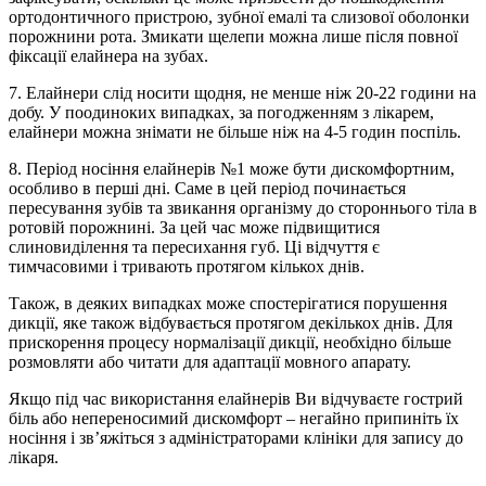
ортодонтичного пристрою, зубної емалі та слизової оболонки
порожнини рота. Змикати щелепи можна лише після повної
фіксації елайнера на зубах.
7. Елайнери слід носити щодня, не менше ніж 20-22 години на
добу. У поодиноких випадках, за погодженням з лікарем,
елайнери можна знімати не більше ніж на 4-5 годин поспіль.
8. Період носіння елайнерів №1 може бути дискомфортним,
особливо в перші дні. Саме в цей період починається
пересування зубів та звикання організму до стороннього тіла в
ротовій порожнині. За цей час може підвищитися
слиновиділення та пересихання губ. Ці відчуття є
тимчасовими і тривають протягом кількох днів.
Також, в деяких випадках може спостерігатися порушення
дикції, яке також відбувається протягом декількох днів. Для
прискорення процесу нормалізації дикції, необхідно більше
розмовляти або читати для адаптації мовного апарату.
Якщо під час використання елайнерів Ви відчуваєте гострий
біль або непереносимий дискомфорт – негайно припиніть їх
носіння і зв’яжіться з адміністраторами клініки для запису до
лікаря.