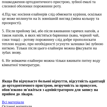
пошкодження ортодонтичного пристрою, зубної емалі та
слизової оболонки порожнини роту.
4.Під час носіння елайнерів слід обмежити куріння, оскільки
це може вплинути на їх зовнішній вигляд (зміна кольору та
прозорості).
5. Після прийому їжі, або після вживання гарячих напоїв, а
також напоїв, в яких містяться барвники (кава, чорний чай,
соки тоща) – ротову порожнину слід добре прополоскати
теплою водою, при необхідності усунути залишки їжі зубною
ниткою. Тільки після цього елайнери можна фіксувати на
зубах знову.
6. Не знімаючи елайнери можна тільки вживати питну воду
кімнатної температури.
Якщо Ви відчуваєте больові відчуття, відсутність адаптації
до ортодонтичного пристрою, незручність за прикусом,
обов'язково зв'яжіться з адміністратором для запису на
прийом до лікаря.
Всі матеріали
Останні матеріали