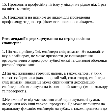
15. Проводити професійну гігієну у лікаря не рідше ніж 1 раз
на шість місяців;
16. Приходити на прийом до лікаря для проведення
профогляду, згідно з графіком встановленого лікарем..
Рекомендації щодо харчування на період носіння
елайнерів:
1. Під час прийому їжі, елайнери слід знімати. Не вживайте
їжу в елайнерах, це може призвести до пошкодження
ортодонтичного пристрою, зубної емалі та слизової оболонки
ротової порожнини.
2.Під час вживання горячих напоїв, а також напоїв, у яких
містяться барвники (кава, чорний чай, соки тощо), елайнери
слід знімати. Інакше це може спричинити деформацію
елайнерів або вплинути на їх зовнішній вигляд (зміна кольору
та прозорості).
3.Не вживайте під час носіння елайнерів жувальні гумки,
льодяники або інші харчові продукти. Це може вплинути на
правильну фіксацію елайнерів на зубах, а також призвести до