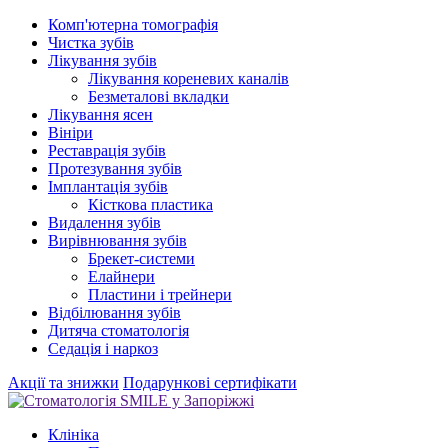
Комп'ютерна томографія
Чистка зубів
Лікування зубів
Лікування кореневих каналів
Безметалові вкладки
Лікування ясен
Вініри
Реставрація зубів
Протезування зубів
Імплантація зубів
Кісткова пластика
Видалення зубів
Вирівнювання зубів
Брекет-системи
Елайнери
Пластини і трейнери
Відбілювання зубів
Дитяча стоматологія
Седація і наркоз
Акції та знижки
Подарункові сертифікати
Клініка