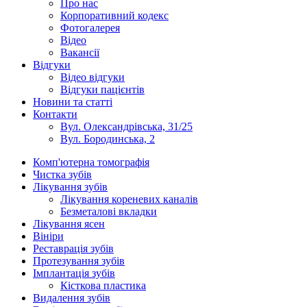
Про нас
Корпоративний кодекс
Фотогалерея
Відео
Вакансії
Відгуки
Відео відгуки
Відгуки пацієнтів
Новини та статті
Контакти
Вул. Олександрівська, 31/25
Вул. Бородинська, 2
Комп'ютерна томографія
Чистка зубів
Лікування зубів
Лікування кореневих каналів
Безметалові вкладки
Лікування ясен
Вініри
Реставрація зубів
Протезування зубів
Імплантація зубів
Кісткова пластика
Видалення зубів