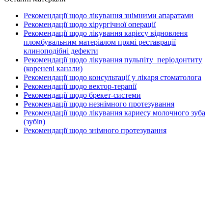
Рекомендації щодо лікування знімними апаратами
Рекомендації щодо хірургічної операції
Рекомендації щодо лікування карієсу відновленя
пломбувальним матеріалом прямі реставрації
клиноподібні дефекти
Рекомендації щодо лікування пульпіту_періодонтиту
(кореневі канали)
Рекомендації щодо консультації у лікаря стоматолога
Рекомендації щодо вектор-терапії
Рекомендації щодо брекет-системи
Рекомендації щодо незнімного протезування
Рекомендації щодо лікування кариесу молочного зуба
(зубів)
Рекомендації щодо знімного протезування