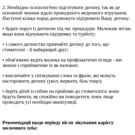
2. Необхідно психологічно підготувати дитину, так як це
основний чинник вдало проведеного медичного втручання.
Наступні кілька порад допоможуть підтримати Вашу дитину:
• будьте поруч із дитиною під час процедури. Малюкам легше,
якщо вони відчувають підтримку та турботу;
• з самого дитинства привчайте дитину до того, що
стоматолог - її найкращий друг;
• обов'язково ведіть малюка на профілактичні огляди - він
звикне і сприйматиме їх як належне;
• виключайте у спілкуванні слова та фрази, які можуть
насторожити дитину (укол, вирвати, біль тощо);
• беріть дітей із собою на прийоми до стоматолога: вони
будуть бачити, як спокійно ви поводитеся, поки лікар
проводить усі необхідні маніпуляції.
Рекомендації щодо періоду після лікування карієсу
молочного зуба: