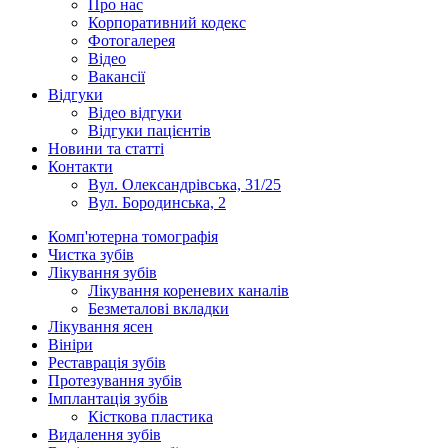
Про нас
Корпоративний кодекс
Фотогалерея
Відео
Вакансії
Відгуки
Відео відгуки
Відгуки пацієнтів
Новини та статті
Контакти
Вул. Олександрівська, 31/25
Вул. Бородинська, 2
Комп'ютерна томографія
Чистка зубів
Лікування зубів
Лікування кореневих каналів
Безметалові вкладки
Лікування ясен
Вініри
Реставрація зубів
Протезування зубів
Імплантація зубів
Кісткова пластика
Видалення зубів