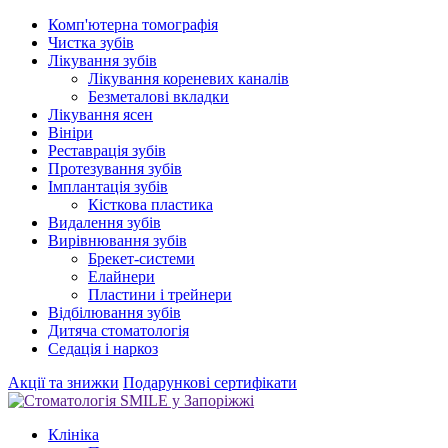
Комп'ютерна томографія
Чистка зубів
Лікування зубів
Лікування кореневих каналів
Безметалові вкладки
Лікування ясен
Вініри
Реставрація зубів
Протезування зубів
Імплантація зубів
Кісткова пластика
Видалення зубів
Вирівнювання зубів
Брекет-системи
Елайнери
Пластини і трейнери
Відбілювання зубів
Дитяча стоматологія
Седація і наркоз
Акції та знижки
Подарункові сертифікати
Клініка