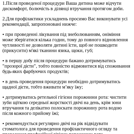
1.Після проведеної процедури Ваша дитина може відчути
дискомфорт, болючість в ділянці втручання протягом доби.
2.Для профілактики ускладнень просимо Вас виконувати усі
рекомендації, запропоновані нижче:
• при проведенні лікування під знеболюванням, оніміння
може зберігатися кілька годин, тому до повного відновлення
чутливості не дозволяти дитині їсти, щоб не пошкодити
(прикусити) м'які тканини язика, щоки, губ;
• в першу добу після процедури бажано
дотримуватись
"прозорої дієти", тобто повністю відмовитися від споживання
будь-яких фарбуючих продуктів;
• в день проведення процедури необхідно дотримуватись
щадної дієти, тобто вживати м’яку їжу;
• дотримуватись ретельної гігієни порожнини рота: чистити
зуби щіткою середньої жорсткості двічі на день, крім зони
втручання та делікатно полоскати порожнину рота водою
після кожного прийому їжі;
• рекомендується регулярно двічі на рік відвідувати
стоматолога для проведення профілактичного огляду та