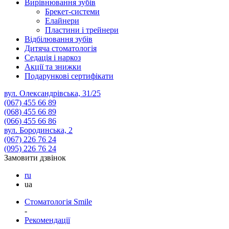
Вирівнювання зубів
Брекет-системи
Елайнери
Пластини і трейнери
Відбілювання зубів
Дитяча стоматологія
Седація і наркоз
Акції та знижки
Подарункові сертифікати
вул. Олександрівська, 31/25
(067)
455 66 89
(068)
455 66 89
(066)
455 66 86
вул. Бородинська, 2
(067)
226 76 24
(095)
226 76 24
Замовити дзвінок
ru
ua
Стоматологія Smile
-
Рекомендації