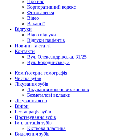
Про нас
Корпоративний кодекс
Фотогалерея
Відео
Вакансії
Відгуки
Відео відгуки
Відгуки пацієнтів
Новини та статті
Контакти
Вул. Олександрівська, 31/25
Вул. Бородинська, 2
Комп'ютерна томографія
Чистка зубів
Лікування зубів
Лікування кореневих каналів
Безметалові вкладки
Лікування ясен
Вініри
Реставрація зубів
Протезування зубів
Імплантація зубів
Кісткова пластика
Видалення зубів