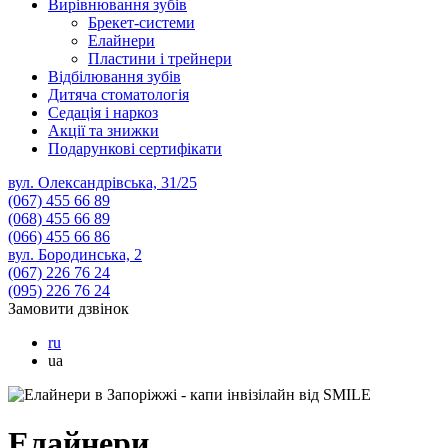
Вирівнювання зубів
Брекет-системи
Елайнери
Пластини і трейнери
Відбілювання зубів
Дитяча стоматологія
Седація і наркоз
Акції та знижки
Подарункові сертифікати
вул. Олександрівська, 31/25
(067)
455 66 89
(068)
455 66 89
(066)
455 66 86
вул. Бородинська, 2
(067)
226 76 24
(095)
226 76 24
Замовити дзвінок
ru
ua
Елайнери