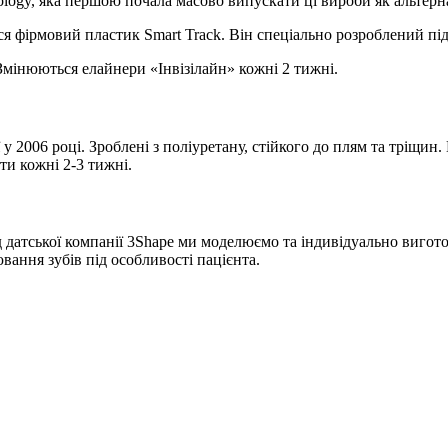
nology, яка першою почала масово випускати ці вироби як альтерн
ься фірмовий пластик Smart Track. Він спеціально розроблений п
Змінюються елайнери «Інвізілайн» кожні 2 тижні.
 2006 році. Зроблені з поліуретану, стійкого до плям та тріщин.
ти кожні 2-3 тижні.
 датської компанії 3Shape ми моделюємо та індивідуально виго
ання зубів під особливості пацієнта.