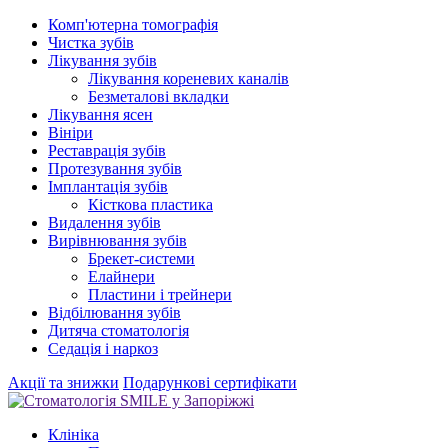
Комп'ютерна томографія
Чистка зубів
Лікування зубів
Лікування кореневих каналів
Безметалові вкладки
Лікування ясен
Вініри
Реставрація зубів
Протезування зубів
Імплантація зубів
Кісткова пластика
Видалення зубів
Вирівнювання зубів
Брекет-системи
Елайнери
Пластини і трейнери
Відбілювання зубів
Дитяча стоматологія
Седація і наркоз
Акції та знижки
Подарункові сертифікати
Клініка