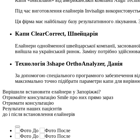
Капи «Інвізілайн» від американської компанії Align Tech
Під час виготовлення елайнерів Invisalign використовуєт
Ця фірма має найбільшу базу результативного лікування. 
Капи ClearCorrect, Швейцарія
Елайнери однойменної швейцарської компанії, заснованої у
вийшла на український ринок. Заміну потрібно здійснюва
Технологія 3shape OrthoAnalyzer, Данія
За допомогою спеціального програмного забезпечення від
максимально точно підібрати параметри капи для вирівнюв
Вирішили встановити елайнери у Запоріжжі?
Отримайте консультацію Smile про них прямо зараз
Отримати консультацію
Результати наших пацієнтів
до і після
встановлення елайнерів