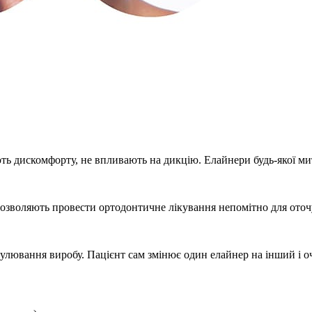
ть дискомфорту, не впливають на дикцію. Елайнери будь-якої мит
 Дозволяють провести ортодонтичне лікування непомітно для ото
гулювання виробу. Пацієнт сам змінює один елайнер на інший і о