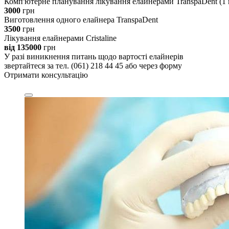
Комп'ютерне планування лікування елайнерами TranspaDent (1
3000
грн
Виготовлення одного елайнера TranspaDent
3500
грн
Лікування елайнерами Cristaline
від 135000
грн
У разі виникнення питань щодо вартості елайнерів
звертайтеся за тел. (061) 218 44 45 або через форму
Отримати консультацію