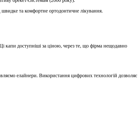
ативу брекет-системам (2000 року).
ід швидке та комфортне ортодонтичне лікування.
 Ці капи доступніші за ціною, через те, що фірма нещодавно
товляємо елайнери. Використання цифрових технологій дозволяє