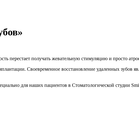
убов»
 кость перестает получать жевательную стимуляцию и просто атр
 имплантации. Своевременное восстановление удаленных зубов я
пециально для наших пациентов в Стоматологической студии Smile