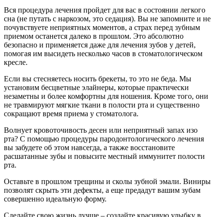
Вся процедура лечения пройдет для вас в состоянии легкого
сна (не путать с наркозом, это седация). Вы не запомните и не
почувствуете неприятных моментов, а страх перед зубным
приемом останется далеко в прошлом. Это абсолютно
безопасно и применяется даже для лечения зубов у детей,
помогая им высидеть несколько часов в стоматологическом
кресле.
Если вы стесняетесь носить брекеты, то это не беда. Мы
установим бесцветные элайнеры, которые практически
незаметны и более комфортны для ношения. Кроме того, они
не травмируют мягкие ткани в полости рта и существенно
сокращают время приема у стоматолога.
Волнует кровоточивость десен или неприятный запах изо
рта? С помощью процедуры пародонтологического лечения
вы забудете об этом навсегда, а также восстановите
расшатанные зубы и повысите местный иммунитет полости
рта.
Оставьте в прошлом трещины и сколы зубной эмали. Виниры
позволят скрыть эти дефекты, а еще предадут вашим зубам
совершенно идеальную форму.
Сделайте свою жизнь лучше – создайте красивую улыбку в