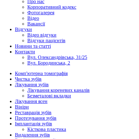
Про нас
Корпоративний кодекс
Фотогалерея
Відео
Вакансії
Відгуки
Відео відгуки
Відгуки пацієнтів
Новини та статті
Контакти
Вул. Олександрівська, 31/25
Вул. Бородинська, 2
Комп'ютерна томографія
Чистка зубів
Лікування зубів
Лікування кореневих каналів
Безметалові вкладки
Лікування ясен
Вініри
Реставрація зубів
Протезування зубів
Імплантація зубів
Кісткова пластика
Видалення зубів