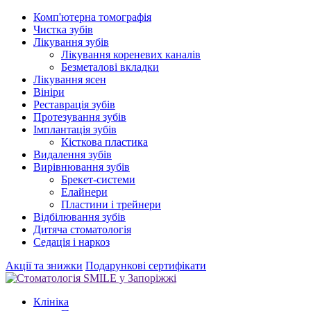
Комп'ютерна томографія
Чистка зубів
Лікування зубів
Лікування кореневих каналів
Безметалові вкладки
Лікування ясен
Вініри
Реставрація зубів
Протезування зубів
Імплантація зубів
Кісткова пластика
Видалення зубів
Вирівнювання зубів
Брекет-системи
Елайнери
Пластини і трейнери
Відбілювання зубів
Дитяча стоматологія
Седація і наркоз
Акції та знижки
Подарункові сертифікати
Клініка