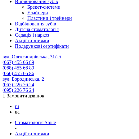
Вирівнювання зубів
Брекет-системи
Елайнери
Пластини і трейнери
Відбілювання зубів
Дитяча стоматологія
Седація і наркоз
Акції та знижки
Подарункові сертифікати
вул. Олександрівська, 31/25
(067)
455 66 89
(068)
455 66 89
(066)
455 66 86
вул. Бородинська, 2
(067)
226 76 24
(095)
226 76 24
Замовити дзвінок
ru
ua
Стоматологія Smile
-
Акції та знижки