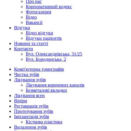
Про нас
Корпоративний кодекс
Фотогалерея
Відео
Вакансії
Відгуки
Відео відгуки
Відгуки пацієнтів
Новини та статті
Контакти
Вул. Олександрівська, 31/25
Вул. Бородинська, 2
Комп'ютерна томографія
Чистка зубів
Лікування зубів
Лікування кореневих каналів
Безметалові вкладки
Лікування ясен
Вініри
Реставрація зубів
Протезування зубів
Імплантація зубів
Кісткова пластика
Видалення зубів