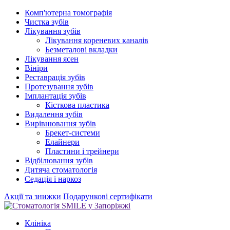
Комп'ютерна томографія
Чистка зубів
Лікування зубів
Лікування кореневих каналів
Безметалові вкладки
Лікування ясен
Вініри
Реставрація зубів
Протезування зубів
Імплантація зубів
Кісткова пластика
Видалення зубів
Вирівнювання зубів
Брекет-системи
Елайнери
Пластини і трейнери
Відбілювання зубів
Дитяча стоматологія
Седація і наркоз
Акції та знижки
Подарункові сертифікати
Клініка