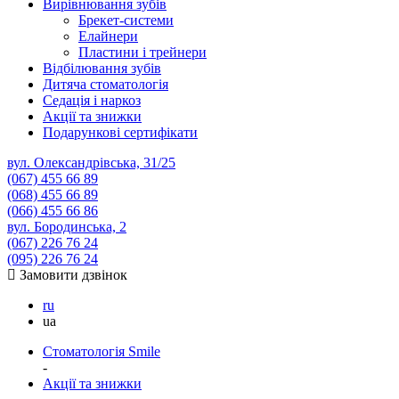
Вирівнювання зубів
Брекет-системи
Елайнери
Пластини і трейнери
Відбілювання зубів
Дитяча стоматологія
Седація і наркоз
Акції та знижки
Подарункові сертифікати
вул. Олександрівська, 31/25
(067)
455 66 89
(068)
455 66 89
(066)
455 66 86
вул. Бородинська, 2
(067)
226 76 24
(095)
226 76 24
Замовити дзвінок
ru
ua
Стоматологія Smile
-
Акції та знижки