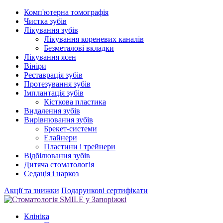
Комп'ютерна томографія
Чистка зубів
Лікування зубів
Лікування кореневих каналів
Безметалові вкладки
Лікування ясен
Вініри
Реставрація зубів
Протезування зубів
Імплантація зубів
Кісткова пластика
Видалення зубів
Вирівнювання зубів
Брекет-системи
Елайнери
Пластини і трейнери
Відбілювання зубів
Дитяча стоматологія
Седація і наркоз
Акції та знижки
Подарункові сертифікати
Клініка