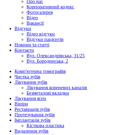
Про нас
Корпоративний кодекс
Фотогалерея
Відео
Вакансії
Відгуки
Відео відгуки
Відгуки пацієнтів
Новини та статті
Контакти
Вул. Олександрівська, 31/25
Вул. Бородинська, 2
Комп'ютерна томографія
Чистка зубів
Лікування зубів
Лікування кореневих каналів
Безметалові вкладки
Лікування ясен
Вініри
Реставрація зубів
Протезування зубів
Імплантація зубів
Кісткова пластика
Видалення зубів