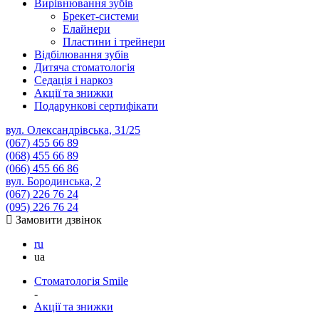
Вирівнювання зубів
Брекет-системи
Елайнери
Пластини і трейнери
Відбілювання зубів
Дитяча стоматологія
Седація і наркоз
Акції та знижки
Подарункові сертифікати
вул. Олександрівська, 31/25
(067)
455 66 89
(068)
455 66 89
(066)
455 66 86
вул. Бородинська, 2
(067)
226 76 24
(095)
226 76 24
Замовити дзвінок
ru
ua
Стоматологія Smile
-
Акції та знижки