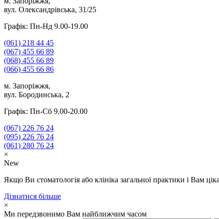
м. Запоріжжя,
вул. Олександрівська, 31/25
Графік: Пн-Нд 9.00-19.00
(061)
218 44 45
(067)
455 66 89
(068)
455 66 89
(066)
455 66 86
м. Запоріжжя,
вул. Бородинська, 2
Графік: Пн-Сб 9.00-20.00
(067)
226 76 24
(095)
226 76 24
(061)
280 76 24
×
New
Якщо Ви стоматологія або клініка загальної практики і Вам цікав
Дізнатися більше
×
Ми передзвонимо Вам найближчим часом