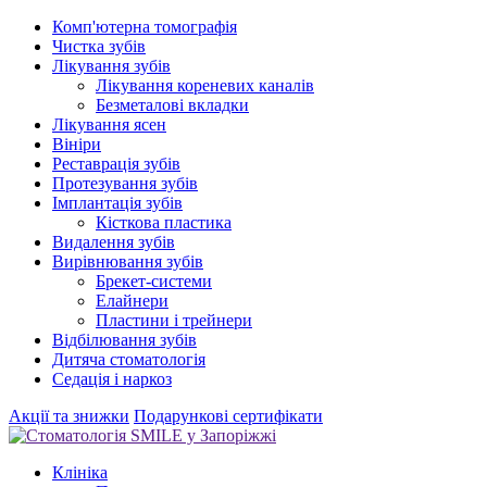
Комп'ютерна томографія
Чистка зубів
Лікування зубів
Лікування кореневих каналів
Безметалові вкладки
Лікування ясен
Вініри
Реставрація зубів
Протезування зубів
Імплантація зубів
Кісткова пластика
Видалення зубів
Вирівнювання зубів
Брекет-системи
Елайнери
Пластини і трейнери
Відбілювання зубів
Дитяча стоматологія
Седація і наркоз
Акції та знижки
Подарункові сертифікати
Клініка