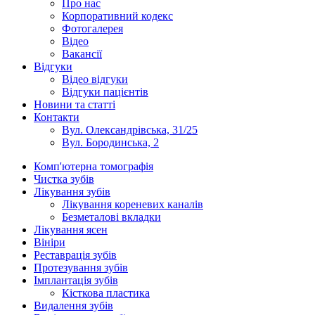
Про нас
Корпоративний кодекс
Фотогалерея
Відео
Вакансії
Відгуки
Відео відгуки
Відгуки пацієнтів
Новини та статті
Контакти
Вул. Олександрівська, 31/25
Вул. Бородинська, 2
Комп'ютерна томографія
Чистка зубів
Лікування зубів
Лікування кореневих каналів
Безметалові вкладки
Лікування ясен
Вініри
Реставрація зубів
Протезування зубів
Імплантація зубів
Кісткова пластика
Видалення зубів