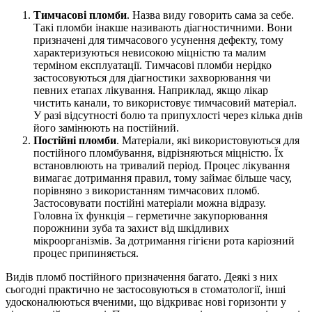
Тимчасові пломби
. Назва виду говорить сама за себе.
Такі пломби інакше називають діагностичними. Вони
призначені для тимчасового усунення дефекту, тому
характеризуються невисокою міцністю та малим
терміном експлуатації. Тимчасові пломби нерідко
застосовуються для діагностики захворювання чи
певних етапах лікування. Наприклад, якщо лікар
чистить канали, то використовує тимчасовий матеріал.
У разі відсутності болю та припухлості через кілька днів
його замінюють на постійний.
Постійні пломби
. Матеріали, які використовуються для
постійного пломбування, відрізняються міцністю. Їх
встановлюють на тривалий період. Процес лікування
вимагає дотримання правил, тому займає більше часу,
порівняно з використанням тимчасових пломб.
Застосовувати постійні матеріали можна відразу.
Головна їх функція – герметичне закупорювання
порожнини зуба та захист від шкідливих
мікроорганізмів. За дотримання гігієни рота каріозний
процес припиняється.
Видів пломб постійного призначення багато. Деякі з них
сьогодні практично не застосовуються в стоматології, інші
удосконалюються вченими, що відкриває нові горизонти у