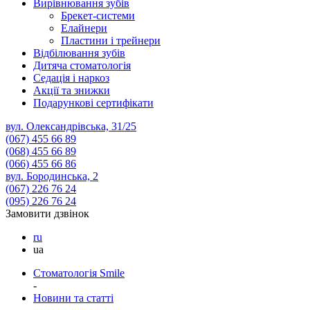
Вирівнювання зубів
Брекет-системи
Елайнери
Пластини і трейнери
Відбілювання зубів
Дитяча стоматологія
Седація і наркоз
Акції та знижки
Подарункові сертифікати
вул. Олександрівська, 31/25
(067)
455 66 89
(068)
455 66 89
(066)
455 66 86
вул. Бородинська, 2
(067)
226 76 24
(095)
226 76 24
Замовити дзвінок
ru
ua
Стоматологія Smile
-
Новини та статті