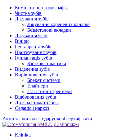
Комп'ютерна томографія
Чистка зубів
Лікування зубів
Лікування кореневих каналів
Безметалові вкладки
Лікування ясен
Вініри
Реставрація зубів
Протезування зубів
Імплантація зубів
Кісткова пластика
Видалення зубів
Вирівнювання зубів
Брекет-системи
Елайнери
Пластини і трейнери
Відбілювання зубів
Дитяча стоматологія
Седація і наркоз
Акції та знижки
Подарункові сертифікати
Клініка