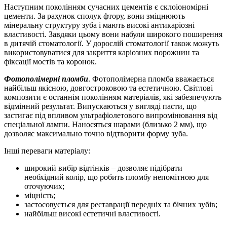
Наступним поколінням сучасних цементів є склоіономірні
цементи. За рахунок сполук фтору, вони зміцнюють
мінеральну структуру зуба і мають високі антикаріозні
властивості. Завдяки цьому вони набули широкого поширення
в дитячій стоматології. У дорослій стоматології також можуть
використовуватися для закриття каріозних порожнин та
фіксації мостів та коронок.
Фотополімерні пломби
. Фотополімерна пломба вважається
найбільш якісною, довгостроковою та естетичною. Світлові
композити є останнім поколінням матеріалів, які забезпечують
відмінний результат. Випускаються у вигляді пасти, що
застигає під впливом ультрафіолетового випромінювання від
спеціальної лампи. Наносяться шарами (близько 2 мм), що
дозволяє максимально точно відтворити форму зуба.
Інші переваги матеріалу:
широкий вибір відтінків – дозволяє підібрати
необхідний колір, що робить пломбу непомітною для
оточуючих;
міцність;
застосовується для реставрації передніх та бічних зубів;
найбільш високі естетичні властивості.