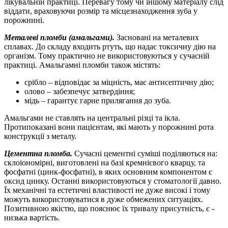
лікувальній практиці. Перевагу тому чи іншому матеріалу слід
віддати, враховуючи розмір та місцезнаходження зуба у
порожнині.
Металеві пломби (амальгами).
Засновані на металевих
сплавах. До складу входить ртуть, що надає токсичну дію на
організм. Тому практично не використовуються у сучасній
практиці. Амальгамні пломби також містять:
срібло – відповідає за міцність, має антисептичну дію;
олово – забезпечує затвердіння;
мідь – гарантує гарне прилягання до зуба.
Амальгами не ставлять на центральні різці та ікла.
Протипоказані вони пацієнтам, які мають у порожнині рота
конструкції з металу.
Цементна пломба.
Сучасні цементні суміші поділяються на:
склоіономірні, виготовлені на базі кремнієвого кварцу, та
фосфатні (цинк-фосфатні), в яких основним компонентом є
оксид цинку. Останні використовуються у стоматології давно.
Їх механічні та естетичні властивості не дуже високі і тому
можуть використовуватися в дуже обмежених ситуаціях.
Позитивною якістю, що пояснює їх тривалу присутність, є -
низька вартість.