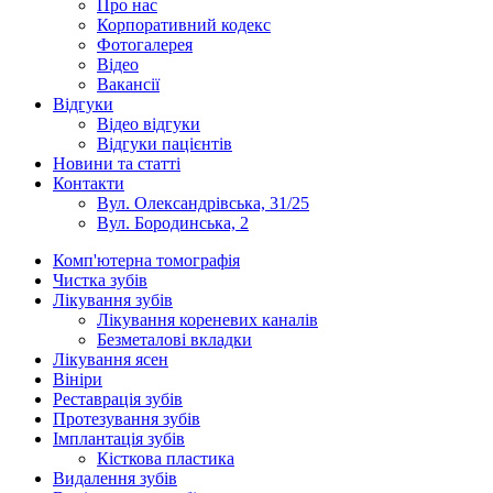
Про нас
Корпоративний кодекс
Фотогалерея
Відео
Вакансії
Відгуки
Відео відгуки
Відгуки пацієнтів
Новини та статті
Контакти
Вул. Олександрівська, 31/25
Вул. Бородинська, 2
Комп'ютерна томографія
Чистка зубів
Лікування зубів
Лікування кореневих каналів
Безметалові вкладки
Лікування ясен
Вініри
Реставрація зубів
Протезування зубів
Імплантація зубів
Кісткова пластика
Видалення зубів