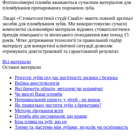
Фотополімерні пломби вважаються сучасним матеріалом для
пломбування препарованих порожнин зуба.
Лікарі «Стоматологічної студії Смайл» мають повний арсенал
засобів для пломбування зубів. Ми використовуємо сучасні
композитні склоіномірні матеріали відомих стоматологічних
брендів німецького та японського походження вже понад 15
років. Чітке дотримання технології та правильний підбір
матеріалу для конкретної клінічної ситуації дозволяє
отримувати довгостроковий та гарантований результат.
Всі матеріали
Останні матеріали
Рентген зубів під час вагітності: ризики і безпека
Виїзна анестезіологія
Які брекети обрати, металеві чи керамічні
Чи якісні Ваші пломби
Неправильний прикус у дітей - не вирок
Як правильно чистити зуби з брекетами?
Методи лікування ясен
Пломба або реставрація: що краще
Біла пляма на зубі, що це
Треми та діастеми між зубами, недолік чи особливість