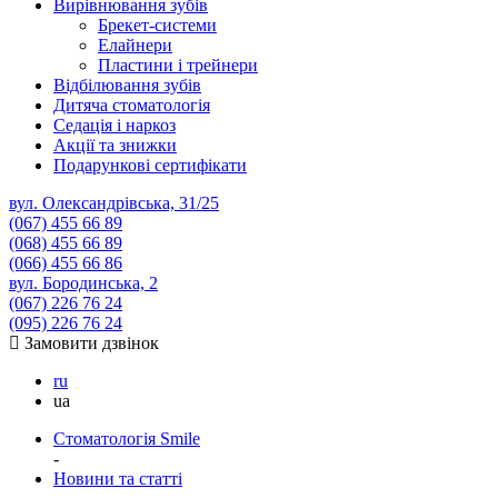
Вирівнювання зубів
Брекет-системи
Елайнери
Пластини і трейнери
Відбілювання зубів
Дитяча стоматологія
Седація і наркоз
Акції та знижки
Подарункові сертифікати
вул. Олександрівська, 31/25
(067)
455 66 89
(068)
455 66 89
(066)
455 66 86
вул. Бородинська, 2
(067)
226 76 24
(095)
226 76 24
Замовити дзвінок
ru
ua
Стоматологія Smile
-
Новини та статті