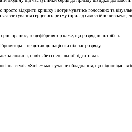
ати людину під час зупинки серця до приїзду швидкої допомоги.
 просто відкрити кришку і дотримуватись голосових та візуальни
ься зчитування серцевого ритму (прилад самостійно визначає, чи
рце працює, то дефібрилятор каже, що розряд непотрібен.
рилятора – це дотик до пацієнта під час розряду.
ожна людина, навіть без спеціальної підготовки.
огічна студія «Smile» має сучасне обладнання, що відповідає вс