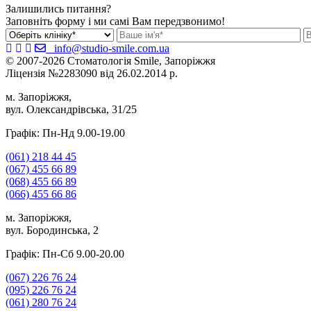
Залишились питання?
Заповніть форму і ми самі Вам передзвонимо!
info@studio-smile.com.ua
© 2007-2026 Стоматологія Smile, Запоріжжя
Ліцензія №2283090 від 26.02.2014 р.
м. Запоріжжя,
вул. Олександрівська, 31/25
Графік: Пн-Нд 9.00-19.00
(061)
218 44 45
(067)
455 66 89
(068)
455 66 89
(066)
455 66 86
м. Запоріжжя,
вул. Бородинська, 2
Графік: Пн-Сб 9.00-20.00
(067)
226 76 24
(095)
226 76 24
(061)
280 76 24