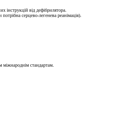
х інструкцій від дефібрилятора.
 потрібна серцево-легенева реанімація).
ім міжнароднім стандартам.