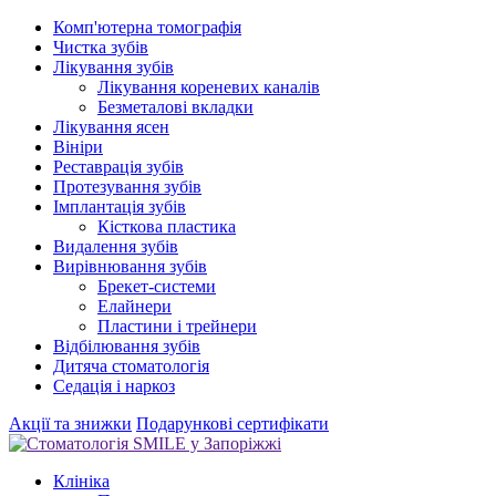
Комп'ютерна томографія
Чистка зубів
Лікування зубів
Лікування кореневих каналів
Безметалові вкладки
Лікування ясен
Вініри
Реставрація зубів
Протезування зубів
Імплантація зубів
Кісткова пластика
Видалення зубів
Вирівнювання зубів
Брекет-системи
Елайнери
Пластини і трейнери
Відбілювання зубів
Дитяча стоматологія
Седація і наркоз
Акції та знижки
Подарункові сертифікати
Клініка