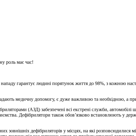
!
ну роль має час!
о нападу гарантує людині порятунок життя до 98%, з кожною на
надають медичну допомогу, є дуже важливою та необхідною, а пр
риляторами (АЗД) забезпечені всі екстрені служби, автомобілі 
приємства. Дефібрилятори також обов’язково встановлюють у держ
них зовнішніх дефібриляторів у місцях, на які розповсюдилися м