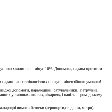
ступною хвилиною – мінус 10%. Допомога, надана протягом
и наданні анестезіологічних послуг – ліцензійною умовою!
швидкої допомоги, парамедики, рятувальники, патрульна
авних установах, школах, лікарнях, і навіть в громадському
іжнародні вимоги безпеки (аеропорти,стадіони, метро).