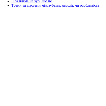
Біла пляма на зубі, що це
Треми та діастеми між зубами, недолік чи особливість