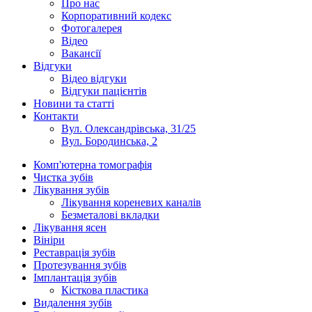
Про нас
Корпоративний кодекс
Фотогалерея
Відео
Вакансії
Відгуки
Відео відгуки
Відгуки пацієнтів
Новини та статті
Контакти
Вул. Олександрівська, 31/25
Вул. Бородинська, 2
Комп'ютерна томографія
Чистка зубів
Лікування зубів
Лікування кореневих каналів
Безметалові вкладки
Лікування ясен
Вініри
Реставрація зубів
Протезування зубів
Імплантація зубів
Кісткова пластика
Видалення зубів