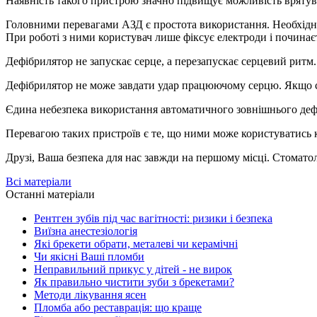
Наявність такого пристрою значно підвищує можливість врятув
Головними перевагами АЗД є простота використання. Необхідно
При роботі з ними користувач лише фіксує електроди і починаєт
Дефібрилятор не запускає серце, а перезапускає серцевий ритм.
Дефібрилятор не може завдати удар працюючому серцю. Якщо се
Єдина небезпека використання автоматичного зовнішнього дефіб
Перевагою таких пристроїв є те, що ними може користуватись к
Друзі, Ваша безпека для нас завжди на першому місці. Стоматол
Всі матеріали
Останні матеріали
Рентген зубів під час вагітності: ризики і безпека
Виїзна анестезіологія
Які брекети обрати, металеві чи керамічні
Чи якісні Ваші пломби
Неправильний прикус у дітей - не вирок
Як правильно чистити зуби з брекетами?
Методи лікування ясен
Пломба або реставрація: що краще