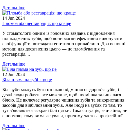
Детальніше
14
Jun
2024
Пломба або реставрація: що краще
У стоматології одним із головних завдань є відновлення
пошкоджених зубів, щоб вони могли ефективно виконувати
свої функції та виглядати естетично привабливо. Два основні
методи для досягнення цього — це пломбування та
реставрація. ..
Детальніше
12
Jun
2024
Біла пляма на зубі, що це
Білі зуби можуть бути ознакою відмінного здоровʼя зубів, і
деякі люди роблять все можливе, щоб посмішка залишалася
білою. Це включає регулярне чищення зубів та використання
засобів для відбілювання зубів. Але іноді на зубах то там, то
тут зʼявляються яскраві білі цятки. Така ситуація, звичайно, не
є нормою, тому вимагає уваги, причому часто - професійної...
Детальніше