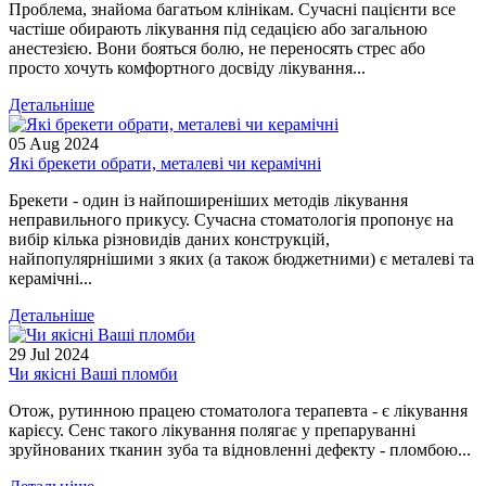
Проблема, знайома багатьом клінікам. Сучасні пацієнти все
частіше обирають лікування під седацією або загальною
анестезією. Вони бояться болю, не переносять стрес або
просто хочуть комфортного досвіду лікування...
Детальніше
05
Aug
2024
Які брекети обрати, металеві чи керамічні
Брекети - один із найпоширеніших методів лікування
неправильного прикусу. Сучасна стоматологія пропонує на
вибір кілька різновидів даних конструкцій,
найпопулярнішими з яких (а також бюджетними) є металеві та
керамічні...
Детальніше
29
Jul
2024
Чи якісні Ваші пломби
Отож, рутинною працею стоматолога терапевта - є лікування
карієсу. Сенс такого лікування полягає у препаруванні
зруйнованих тканин зуба та відновленні дефекту - пломбою...