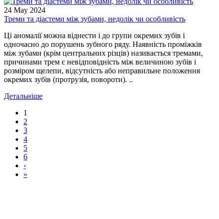
24
May
2024
Треми та діастеми між зубами, недолік чи особливість
Ці аномалії можна віднести і до групи окремих зубів і
одночасно до порушень зубного ряду. Наявність проміжків
між зубами (крім центральних різців) називається тремами,
причинами трем є невідповідність між величиною зубів і
розміром щелепи, відсутність або неправильне положення
окремих зубів (протрузія, повороти). ..
Детальніше
1
2
3
4
5
6
›
»