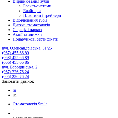
Вирівнювання зубів
Брекет-системи
Елайнери
Пластини і трейнери
Відбілювання зубів
Дитяча стоматологія
Седація і наркоз
Акції та знижки
Подарункові сертифікати
вул. Олександрівська, 31/25
(067)
455 66 89
(068)
455 66 89
(066)
455 66 86
вул. Бородинська, 2
(067)
226 76 24
(095)
226 76 24
Замовити дзвінок
ru
ua
Стоматологія Smile
-