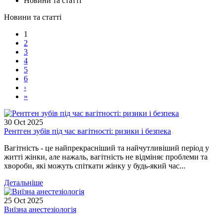
Новини та статті
Новини та статті
1
2
3
4
5
6
›
»
30
Oct
2025
Рентген зубів під час вагітності: ризики і безпека
Вагітність - це найпрекрасніший та найчутливіший період у
житті жінки, але нажаль, вагітність не відміняє проблеми та
хвороби, які можуть спіткати жінку у будь-який час...
Детальніше
25
Oct
2025
Виїзна анестезіологія