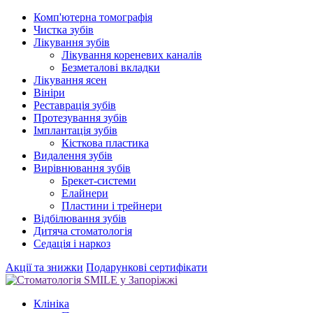
Комп'ютерна томографія
Чистка зубів
Лікування зубів
Лікування кореневих каналів
Безметалові вкладки
Лікування ясен
Вініри
Реставрація зубів
Протезування зубів
Імплантація зубів
Кісткова пластика
Видалення зубів
Вирівнювання зубів
Брекет-системи
Елайнери
Пластини і трейнери
Відбілювання зубів
Дитяча стоматологія
Седація і наркоз
Акції та знижки
Подарункові сертифікати
Клініка