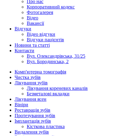
Про нас
Корпоративний кодекс
Фотогалерея
Відео
Вакансії
Відгуки
Відео відгуки
Відгуки пацієнтів
Новини та статті
Контакти
Вул. Олександрівська, 31/25
Вул. Бородинська, 2
Комп'ютерна томографія
Чистка зубів
Лікування зубів
Лікування кореневих каналів
Безметалові вкладки
Лікування ясен
Вініри
Реставрація зубів
Протезування зубів
Імплантація зубів
Кісткова пластика
Видалення зубів