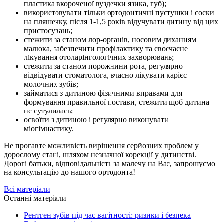
пластика вкороченої вуздечки язика, губ);
використовувати тільки ортодонтичні пустушки і соски
на пляшечку, після 1-1,5 років відучувати дитину від цих
пристосувань;
стежити за станом лор-органів, носовим диханням
малюка, забезпечити профілактику та своєчасне
лікування отоларінгологічних захворювань;
стежити за станом порожнини рота, регулярно
відвідувати стоматолога, вчасно лікувати карієс
молочних зубів;
займатися з дитиною фізичними вправами для
формування правильної постави, стежити щоб дитина
не сутулилась;
освоїти з дитиною і регулярно виконувати
міогімнастику.
Не прогавте можливість вирішення серйозних проблем у
дорослому стані, шляхом незначної корекції у дитинстві.
Дорогі батьки, відповідальність за малечу на Вас, запрошуємо
на консультацію до нашого ортодонта!
Всі матеріали
Останні матеріали
Рентген зубів під час вагітності: ризики і безпека