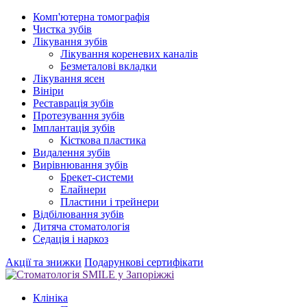
Комп'ютерна томографія
Чистка зубів
Лікування зубів
Лікування кореневих каналів
Безметалові вкладки
Лікування ясен
Вініри
Реставрація зубів
Протезування зубів
Імплантація зубів
Кісткова пластика
Видалення зубів
Вирівнювання зубів
Брекет-системи
Елайнери
Пластини і трейнери
Відбілювання зубів
Дитяча стоматологія
Седація і наркоз
Акції та знижки
Подарункові сертифікати
Клініка