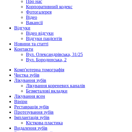
Про нас
Корпоративний кодекс
Фотогалерея
Відео
Вакансії
Відгуки
Відео відгуки
Відгуки пацієнтів
Новини та статті
Контакти
Вул. Олександрівська, 31/25
Вул. Бородинська, 2
Комп'ютерна томографія
Чистка зубів
Лікування зубів
Лікування кореневих каналів
Безметалові вкладки
Лікування ясен
Вініри
Реставрація зубів
Протезування зубів
Імплантація зубів
Кісткова пластика
Видалення зубів