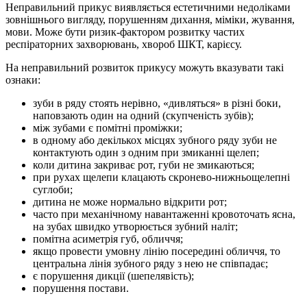
Неправильний прикус виявляється естетичними недоліками
зовнішнього вигляду, порушенням дихання, міміки, жування,
мови. Може бути ризик-фактором розвитку частих
респіраторних захворювань, хвороб ШКТ, карієсу.
На неправильний розвиток прикусу можуть вказувати такі
ознаки:
зуби в ряду стоять нерівно, «дивляться» в різні боки,
наповзають один на одний (скупченість зубів);
між зубами є помітні проміжки;
в одному або декількох місцях зубного ряду зуби не
контактують один з одним при змиканні щелеп;
коли дитина закриває рот, губи не змикаються;
при рухах щелепи клацають скронево-нижньощелепні
суглоби;
дитина не може нормально відкрити рот;
часто при механічному навантаженні кровоточать ясна,
на зубах швидко утворюється зубний наліт;
помітна асиметрія губ, обличчя;
якщо провести умовну лінію посередині обличчя, то
центральна лінія зубного ряду з нею не співпадає;
є порушення дикції (шепелявість);
порушення постави.