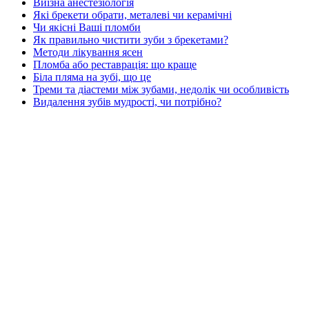
Виїзна анестезіологія
Які брекети обрати, металеві чи керамічні
Чи якісні Ваші пломби
Як правильно чистити зуби з брекетами?
Методи лікування ясен
Пломба або реставрація: що краще
Біла пляма на зубі, що це
Треми та діастеми між зубами, недолік чи особливість
Видалення зубів мудрості, чи потрібно?