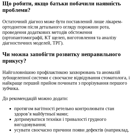
Що робити, якщо батьки побачили наявність
проблеми?
Остаточний діагноз може бути поставлений лише лікарем-
ортодонтом після детального огляду порожнин рота,
проведення додаткових методів обстеження
(ортопантомографії, КТ щелеп, виготовлення та аналізу
діагностичних моделей, ТРГ).
Чи можна запобігти розвитку неправильного
прикусу?
Найголовнішою профілактикою захворювань та аномалій
зубощелепної системи є своєчасне відвідування стоматолога, і
найкраще перший прийом починати з прорізування першого
зубчика.
До рекомендацій можно додати:
протягом вагітності ретельно контролювати стан
здоров’я майбутньої мами;
дотримуватися техніки і тривалості грудного
вигодовування;
усувати своєчасно причини появи дефектів (наприклад,