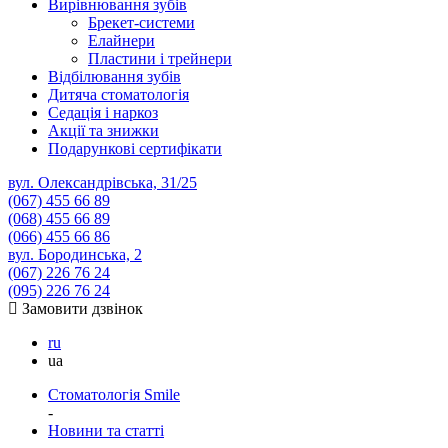
Вирівнювання зубів
Брекет-системи
Елайнери
Пластини і трейнери
Відбілювання зубів
Дитяча стоматологія
Седація і наркоз
Акції та знижки
Подарункові сертифікати
вул. Олександрівська, 31/25
(067)
455 66 89
(068)
455 66 89
(066)
455 66 86
вул. Бородинська, 2
(067)
226 76 24
(095)
226 76 24
Замовити дзвінок
ru
ua
Стоматологія Smile
-
Новини та статті