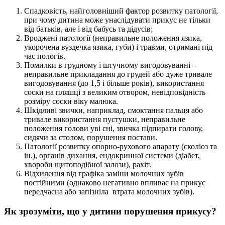
Спадковість, найголовніший фактор розвитку патології,
при чому дитина може унаслідувати прикус не тільки
від батьків, але і від бабусь та дідусів;
Вроджені патології (неправильне положення язика,
укорочена вуздечка язика, губи) і травми, отримані під
час пологів.
Помилки в грудному і штучному вигодовуванні –
неправильне прикладання до грудей або дуже тривале
вигодовування (до 1,5 і більше років), використання
соски на пляшці з великим отвором, невідповідність
розміру соски віку малюка.
Шкідливі звички, наприклад, смоктання пальця або
тривале використання пустушки, неправильне
положення голови уві сні, звичка підпирати голову,
сидячи за столом, порушення постави.
Патології розвитку опорно-рухового апарату (сколіоз та
ін.), органів дихання, ендокринної системи (діабет,
хвороби щитоподібної залози), рахіт.
Відхилення від графіка заміни молочних зубів
постійними (однаково негативно впливає на прикус
передчасна або запізніла втрата молочних зубів).
Як зрозуміти, що у дитини порушення прикусу?