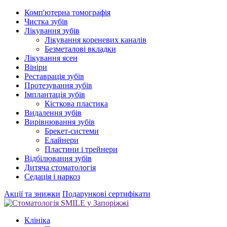
Комп'ютерна томографія
Чистка зубів
Лікування зубів
Лікування кореневих каналів
Безметалові вкладки
Лікування ясен
Вініри
Реставрація зубів
Протезування зубів
Імплантація зубів
Кісткова пластика
Видалення зубів
Вирівнювання зубів
Брекет-системи
Елайнери
Пластини і трейнери
Відбілювання зубів
Дитяча стоматологія
Седація і наркоз
Акції та знижки
Подарункові сертифікати
Клініка