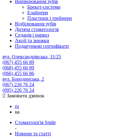
Вирівнювання зубів
Брекет-системи
Елайнери
Пластини і трейнери
Відбілювання зубів
Дитяча стоматологія
Седація і наркоз
Акції та знижки
Подарункові сертифікати
вул. Олександрівська, 31/25
(067)
455 66 89
(068)
455 66 89
(066)
455 66 86
вул. Бородинська, 2
(067)
226 76 24
(095)
226 76 24
Замовити дзвінок
ru
ua
Стоматологія Smile
-
Новини та статті