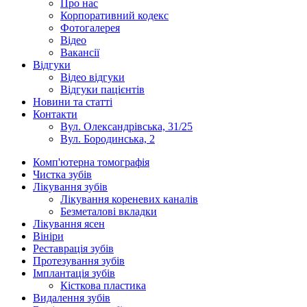
Про нас
Корпоративний кодекс
Фотогалерея
Відео
Вакансії
Відгуки
Відео відгуки
Відгуки пацієнтів
Новини та статті
Контакти
Вул. Олександрівська, 31/25
Вул. Бородинська, 2
Комп'ютерна томографія
Чистка зубів
Лікування зубів
Лікування кореневих каналів
Безметалові вкладки
Лікування ясен
Вініри
Реставрація зубів
Протезування зубів
Імплантація зубів
Кісткова пластика
Видалення зубів