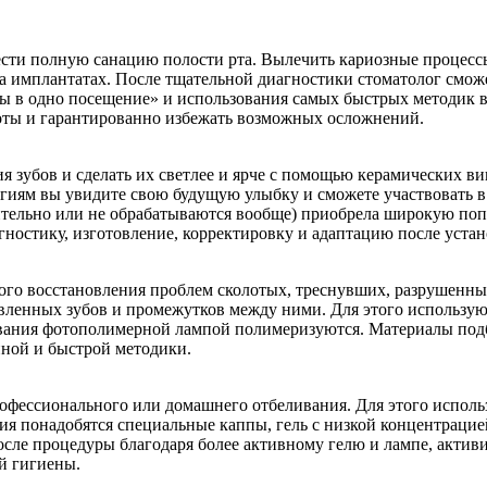
ести полную санацию полости рта. Вылечить кариозные процессы
а имплантатах. После тщательной диагностики стоматолог сможе
 в одно посещение» и использования самых быстрых методик в 
боты и гарантированно избежать возможных осложнений.
я зубов и сделать их светлее и ярче с помощью керамических ви
иям вы увидите свою будущую улыбку и сможете участвовать в 
ительно или не обрабатываются вообще) приобрела широкую попу
агностику, изготовление, корректировку и адаптацию после уста
рого восстановления проблем сколотых, треснувших, разрушенн
ивленных зубов и промежутков между ними. Для этого использу
ания фотополимерной лампой полимеризуются. Материалы подби
пной и быстрой методики.
рофессионального или домашнего отбеливания. Для этого исполь
ия понадобятся специальные каппы, гель с низкой концентрацией
сле процедуры благодаря более активному гелю и лампе, активи
й гигиены.