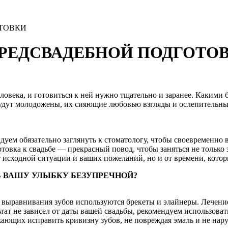
ОТОВКИ
ПРЕДСВАДЕБНОЙ ПОДГОТО
овека, и готовиться к ней нужно тщательно и заранее. Какими 
будут молодожены, их сияющие любовью взгляды и ослепительны
уем обязательно заглянуть к стоматологу, чтобы своевременно 
товка к свадьбе — прекрасный повод, чтобы заняться не только 
от исходной ситуации и ваших пожеланий, но и от времени, котор
Ь ВАШУ УЛЫБКУ БЕЗУПРЕЧНОЙ?
 выравнивания зубов используются брекеты и элайнеры. Лечение 
ьтат не зависел от даты вашей свадьбы, рекомендуем использова
ющих исправить кривизну зубов, не повреждая эмаль и не наруш