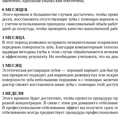
закончено, идеальная улыбка вам обеспечена.
6 МЕСЯЦЕВ
Этого времени в большинстве случаев достаточно, чтобы пров
десен, восстановить отсутствующие зубы с помощью коронок н
с учетом использования принципа «максимальный объем работы
дней до полугода, чтобы проверить качество выполненной ра
3 МЕСЯЦА
В этот период возможно исправить незначительные искривлени
переднюю поверхность зуба. Благодаря компьютерным технолог
щадящая методика (зубы в этом случае обрабатываются незнач
и эффектному результату. Но необходимо учитывать, что на ди
1 МЕСЯЦ
Эстетическая реставрация зубов — хороший вариант для быст
она прекрасно подходит для коррекции развернутых или искр
поверхности зуба небольшими порциями и с помощью засвечив
доктор сможет восстановить ваши зубы с помощью этой досту
3 НЕДЕЛИ
Этого времени будет достаточно, чтобы провести процедуру п
разной концентрации. В связи с этим для домашнего отбеливан
В профессиональном отбеливании эффект вы получите сразу по
отбеливанию всегда предшествует процедура профессионально