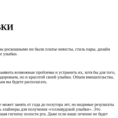
ВКИ
бы роскошными ни были платье невесты, стиль пары, дизайн
е улыбки.
выявить возможные проблемы и устранить их, хотя бы для того,
здоровьем, но и красотой своей улыбки. Объем вмешательства,
ым вы будете располагать.
может занять от года до полутора лет, но видимые результаты
ть элайнеры для получения «голливудской улыбки». Это
ая гигиену полости рта. Даже если ваше лечение не будет