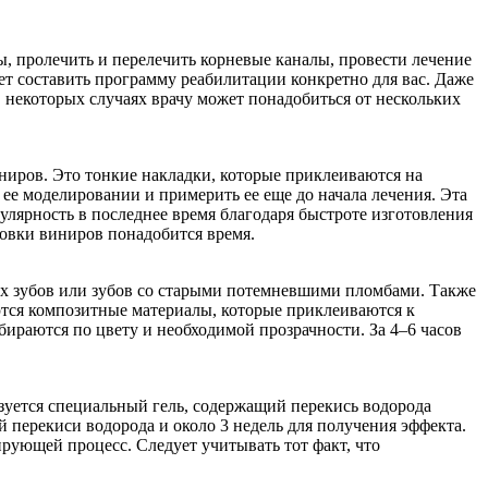
, пролечить и перелечить корневые каналы, провести лечение
т составить программу реабилитации конкретно для вас. Даже
некоторых случаях врачу может понадобиться от нескольких
ниров. Это тонкие накладки, которые приклеиваются на
ее моделировании и примерить ее еще до начала лечения. Эта
лярность в последнее время благодаря быстроте изготовления
новки виниров понадобится время.
ых зубов или зубов со старыми потемневшими пломбами. Также
ются композитные материалы, которые приклеиваются к
раются по цвету и необходимой прозрачности. За 4–6 часов
зуется специальный гель, содержащий перекись водорода
 перекиси водорода и около 3 недель для получения эффекта.
рующей процесс. Следует учитывать тот факт, что