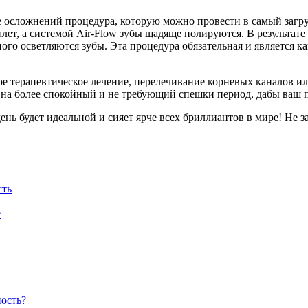
е осложнений процедура, которую можно провести в самый заг
ет, а системой Air-Flow зубы щадяще полируются. В результате
ного осветляются зубы. Эта процедура обязательная и является ка
е терапевтическое лечение, перелечивание корневых каналов ил
 на более спокойный и не требующий спешки период, дабы ваш 
ень будет идеальной и сияет ярче всех бриллиантов в мире! Не з
сть
е
ность?