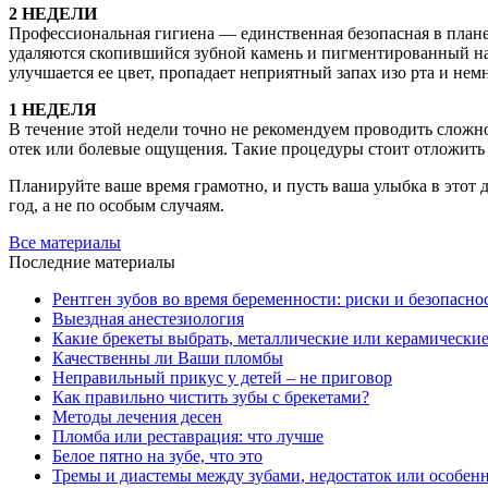
2 НЕДЕЛИ
Профессиональная гигиена — единственная безопасная в план
удаляются скопившийся зубной камень и пигментированный нал
улучшается ее цвет, пропадает неприятный запах изо рта и нем
1 НЕДЕЛЯ
В течение этой недели точно не рекомендуем проводить сложно
отек или болевые ощущения. Такие процедуры стоит отложить
Планируйте ваше время грамотно, и пусть ваша улыбка в этот д
год, а не по особым случаям.
Все материалы
Последние материалы
Рентген зубов во время беременности: риски и безопасно
Выездная анестезиология
Какие брекеты выбрать, металлические или керамически
Качественны ли Ваши пломбы
Неправильный прикус у детей – не приговор
Как правильно чистить зубы с брекетами?
Методы лечения десен
Пломба или реставрация: что лучше
Белое пятно на зубе, что это
Тремы и диастемы между зубами, недостаток или особен