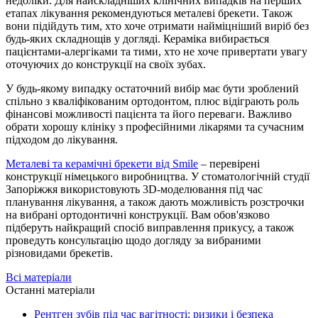
недоліки. Для найскладніших клінічних випадків на перших
етапах лікування рекомендуються металеві брекети. Також
вони підійдуть тим, хто хоче отримати найміцніший виріб без
будь-яких складнощів у догляді. Кераміка вибирається
пацієнтами-алергіками та тими, хто не хоче привертати увагу
оточуючих до конструкції на своїх зубах.
У будь-якому випадку остаточний вибір має бути зроблений
спільно з кваліфікованим ортодонтом, плюс відіграють роль
фінансові можливості пацієнта та його переваги. Важливо
обрати хорошу клініку з професійними лікарями та сучасним
підходом до лікування.
Металеві та керамічні брекети від Smile
– перевірені
конструкції німецького виробництва. У стоматологічній студії
Запоріжжя використовують 3D-моделювання під час
планування лікування, а також дають можливість розстрочки
на вибрані ортодонтичні конструкції. Вам обов'язково
підберуть найкращий спосіб виправлення прикусу, а також
проведуть консультацію щодо догляду за вибраними
різновидами брекетів.
Всі матеріали
Останні матеріали
Рентген зубів під час вагітності: ризики і безпека