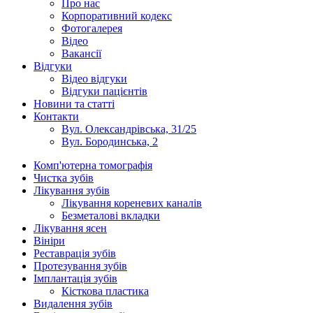
Про нас
Корпоративний кодекс
Фотогалерея
Відео
Вакансії
Відгуки
Відео відгуки
Відгуки пацієнтів
Новини та статті
Контакти
Вул. Олександрівська, 31/25
Вул. Бородинська, 2
Комп'ютерна томографія
Чистка зубів
Лікування зубів
Лікування кореневих каналів
Безметалові вкладки
Лікування ясен
Вініри
Реставрація зубів
Протезування зубів
Імплантація зубів
Кісткова пластика
Видалення зубів