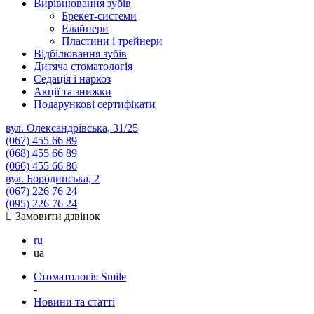
Вирівнювання зубів
Брекет-системи
Елайнери
Пластини і трейнери
Відбілювання зубів
Дитяча стоматологія
Седація і наркоз
Акції та знижки
Подарункові сертифікати
вул. Олександрівська, 31/25
(067)
455 66 89
(068)
455 66 89
(066)
455 66 86
вул. Бородинська, 2
(067)
226 76 24
(095)
226 76 24
Замовити дзвінок
ru
ua
Стоматологія Smile
-
Новини та статті