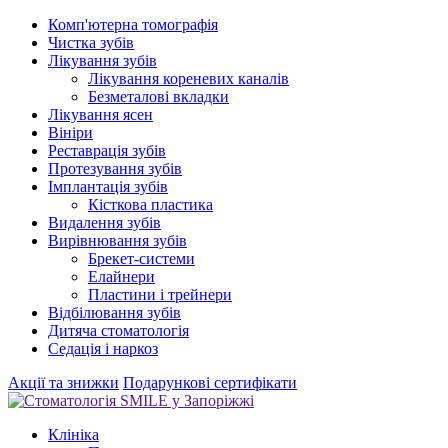
Комп'ютерна томографія
Чистка зубів
Лікування зубів
Лікування кореневих каналів
Безметалові вкладки
Лікування ясен
Вініри
Реставрація зубів
Протезування зубів
Імплантація зубів
Кісткова пластика
Видалення зубів
Вирівнювання зубів
Брекет-системи
Елайнери
Пластини і трейнери
Відбілювання зубів
Дитяча стоматологія
Седація і наркоз
Акції та знижки
Подарункові сертифікати
Клініка