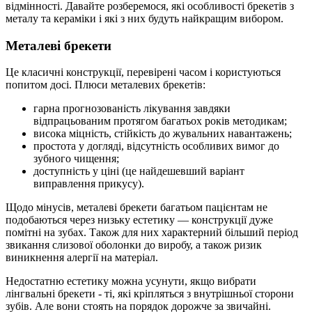
відмінності. Давайте розберемося, які особливості брекетів з
металу та кераміки і які з них будуть найкращим вибором.
Металеві брекети
Це класичні конструкції, перевірені часом і користуються
попитом досі. Плюси металевих брекетів:
гарна прогнозованість лікування завдяки
відпрацьованим протягом багатьох років методикам;
висока міцність, стійкість до жувальних навантажень;
простота у догляді, відсутність особливих вимог до
зубного чищення;
доступність у ціні (це найдешевший варіант
виправлення прикусу).
Щодо мінусів, металеві брекети багатьом пацієнтам не
подобаються через низьку естетику — конструкції дуже
помітні на зубах. Також для них характерний більший період
звикання слизової оболонки до виробу, а також ризик
виникнення алергії на матеріал.
Недостатню естетику можна усунути, якщо вибрати
лінгвальні брекети - ті, які кріпляться з внутрішньої сторони
зубів. Але вони стоять на порядок дорожче за звичайні.