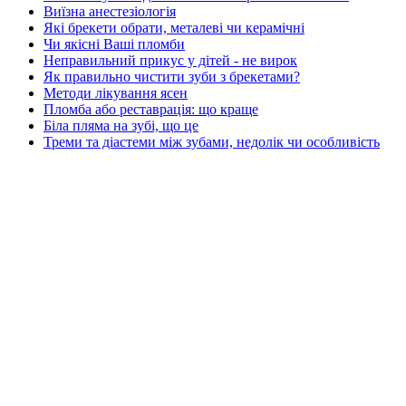
Виїзна анестезіологія
Які брекети обрати, металеві чи керамічні
Чи якісні Ваші пломби
Неправильний прикус у дітей - не вирок
Як правильно чистити зуби з брекетами?
Методи лікування ясен
Пломба або реставрація: що краще
Біла пляма на зубі, що це
Треми та діастеми між зубами, недолік чи особливість