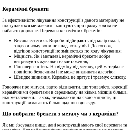
Керамічні брекети
За ефективністю лікування конструкції з даного матеріалу не
поступаються металевим і коштують при цьому зовсім не
набагато дорожче. Переваги керамічних брекетів:
Висока естетика. Вироби підбирають під колір емалі,
завдяки чому вони не впадають у вічі. До того ж,
відтінок конструкції не змінюється по ходу лікування;
Міцність. Як і металеві, керамічні брекети добре
витримують жувальні навантаження;
Гіпоалергенність. На відміну від металу, цей матеріал є
повністю безпечним і не може викликати алергію;
Швидке звикання. Кераміка не дратує і травмує слизову.
Говорячи про мінуси, варто відзначити, що тривалість корекції
керамічними брекетами в середньому на кілька місяців більша,
ніж металевими. Також, незважаючи на свою міцність, ці
конструкції вимагають більш щадного догляду.
Що вибрати: брекети з металу чи з кераміки?
Як ми з'ясували вище, дані конструкції мають свої переваги та